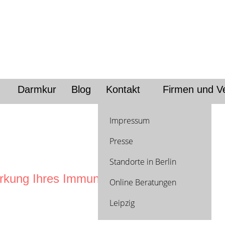
Darmkur
Blog
Kontakt
Firmen und V
Impressum
Presse
Standorte in Berlin
tärkung Ihres Immunsystems
Online Beratungen
Leipzig